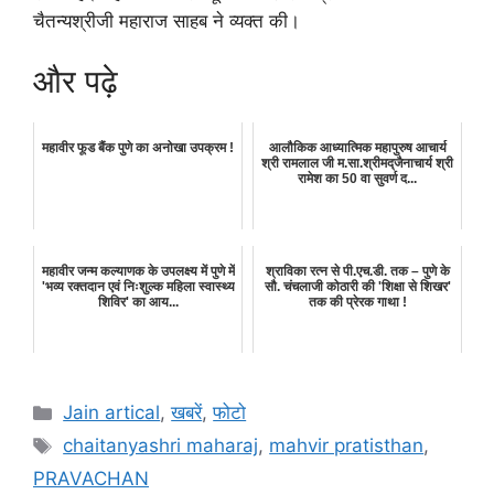
चैतन्यश्रीजी महाराज साहब ने व्यक्त की।
और पढ़े
महावीर फूड बैंक पुणे का अनोखा उपक्रम !
आलौकिक आध्यात्मिक महापुरुष आचार्य
श्री रामलाल जी म.सा.श्रीमद्‌जैनाचार्य श्री
रामेश का 50 वा सुवर्ण द...
महावीर जन्म कल्याणक के उपलक्ष्य में पुणे में
श्राविका रत्न से पी.एच.डी. तक – पुणे के
'भव्य रक्तदान एवं निःशुल्क महिला स्वास्थ्य
सौ. चंचलाजी कोठारी की 'शिक्षा से शिखर'
शिविर' का आय...
तक की प्रेरक गाथा !
Categories
Jain artical
,
खबरें
,
फोटो
Tags
chaitanyashri maharaj
,
mahvir pratisthan
,
PRAVACHAN