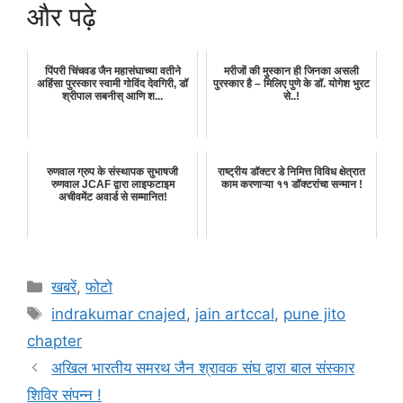
और पढ़े
पिंपरी चिंचवड जैन महासंघाच्या वतीने
मरीजों की मुस्कान ही जिनका असली
अहिंसा पुरस्कार स्वामी गोविंद देवगिरी, डॉ
पुरस्कार है – मिलिए पुणे के डॉ. योगेश भुरट
श्रीपाल सबनीस् आणि श...
से..!
रुणवाल ग्रुप के संस्थापक सुभाषजी
राष्ट्रीय डॉक्टर डे निमित्त विविध क्षेत्रात
रुणवाल JCAF द्वारा लाइफटाइम
काम करणाऱ्या ११ डॉक्टरांचा सन्मान !
अचीवमेंट अवार्ड से सम्मानित!
Categories
खबरें
,
फोटो
Tags
indrakumar cnajed
,
jain artccal
,
pune jito
chapter
अखिल भारतीय समरथ जैन श्रावक संघ द्वारा बाल संस्कार
शिविर संपन्न !