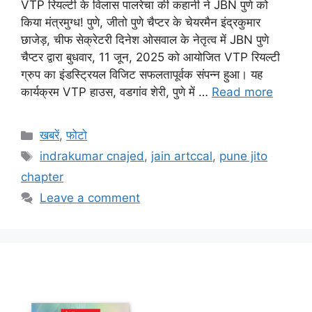
VTP रियल्टी के विलास पालरेचा की कहानी ने JBN पुणे को
किया मंत्रमुग्ध! पुणे, जीतो पुणे चैप्टर के चेयरमैन इंद्रकुमार
छाजेड़, चीफ सेक्रेटरी दिनेश ओसवाल के नेतृत्व में JBN पुणे
चैप्टर द्वारा बुधवार, 11 जून, 2025 को आयोजित VTP रियल्टी
ग्रुप का इंडस्ट्रियल विजिट सफलतापूर्वक संपन्न हुआ। यह
कार्यक्रम VTP हाउस, वडगांव शेरी, पुणे में …
Read more
Categories
खबरें
,
फोटो
Tags
indrakumar cnajed
,
jain artccal
,
pune jito
chapter
Leave a comment