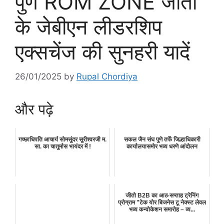
पुणे ROM ZONE जीतो
के जेबीएन लीडरशिप
एक्सचेंज की सुनहरी यादें
26/01/2025
by
Rupal Chordiya
और पढ़े
गच्छाधिपति आचार्य सोमसुंदर सूरीश्वरजी म.
सकल जैन संघ पुणे तर्फे जिल्हाधिकारी
सा. का चातुर्मास भायंदर में !
कार्यालयासमोर भव्य धरणे आंदोलन
जीतो B2B का आठ-सप्ताह ट्रेनिंग
प्रोग्राम "टेक योर बिजनेस टू नेक्स्ट लेवल
भव्य कन्वोकेशन समारोह – व्य...