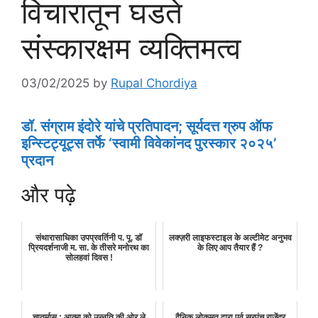
विचारातून घडते
संस्कारक्षम व्यक्तिमत्व
03/02/2025
by
Rupal Chordiya
डॉ. संग्राम इंदोरे यांचे प्रतिपादन; सूर्यदत्त ग्रुप ऑफ
इन्स्टिट्यूट्स तर्फे ‘स्वामी विवेकांनद पुरस्कार २०२५’
प्रदान
और पढ़े
संथारासाधिका उपप्रवर्तिनी प. पू. डॉ
लक्ज़री लाइफस्टाइल के अल्टीमेट अनुभव
प्रियदर्शनाजी म. सा. के तीसरे मनोरथ का
के लिए आप तैयार हैं ?
सोलहवां दिवस !
चातुर्मास : आत्मा को उन्नति की ओर ले
दैनिक लोकमत द्वारा पूर्व सरपंच राजेंद्र