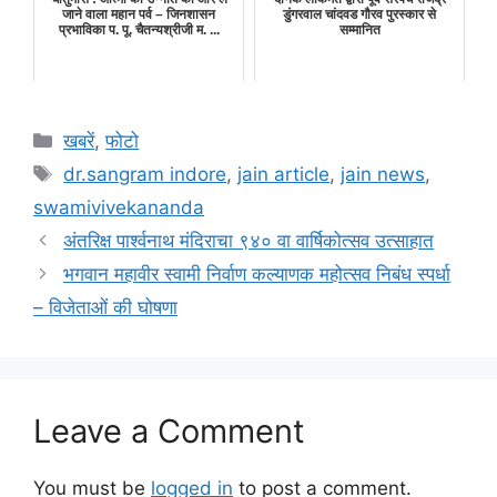
जाने वाला महान पर्व – जिनशासन
डुंगरवाल चांदवड गौरव पुरस्कार से
प्रभाविका प. पू. चैतन्यश्रीजी म. ...
सम्मानित
Categories
खबरें
,
फोटो
Tags
dr.sangram indore
,
jain article
,
jain news
,
swamivivekananda
अंतरिक्ष पार्श्वनाथ मंदिराचा ९४० वा वार्षिकोत्सव उत्साहात
भगवान महावीर स्वामी निर्वाण कल्याणक महोत्सव निबंध स्पर्धा
– विजेताओं की घोषणा
Leave a Comment
You must be
logged in
to post a comment.