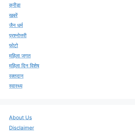
क्रीड़ा
खबरें
जैन धर्म
प्रश्नोत्तरी
फोटो
महिला जगत
महिला दिन विशेष
रक्तदान
स्वास्थ्य
About Us
Disclaimer