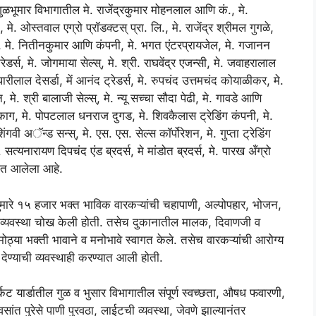
 गुळभूमार विभागातील मे. राजेंद्रकुमार मोहनलाल आणि कं., मे.
. ओस्तवाल एग्रो प्रॉडक्टस् प्रा. लि., मे. राजेंद्र श्रीमल गुगळे,
ा, मे. नितीनकुमार आणि कंपनी, मे. भगत एंटरप्रायजेल, मे. गजानन
्रेडर्स, मे. जोगमाया सेल्स्, मे. श्री. राघवेंद्र एजन्सी, मे. जवाहरालाल
रीलाल देसर्डा, में आनंद ट्रेडर्स, मे. रुपचंद उत्तमचंद कोयाळीकर, मे.
े. श्री बालाजी सेल्स्, मे. न्यू सच्चा सौदा पेढी, मे. गावडे आणि
ाग, मे. पोपटलाल धनराज दुगड, मे. शिवकैलास ट्रेडिंग कंपनी, मे.
 शिंगवी अॅन्ड सन्स्, मे. एस. एस. सेल्स कॉर्पोरेशन, मे. गुप्ता ट्रेडिंग
 सत्यनारायण दिपचंद एंड ब्रदर्स, मे मांडोत ब्रदर्स, मे. पारख अँग्रो
्यात आलेला आहे.
ुमारे १५ हजार भक्त भाविक वारकऱ्यांची चहापाणी, अल्पोपहार, भोजन,
ाची व्यवस्था चोख केली होती. तसेच दुकानातील मालक, दिवाणजी व
चे मोठ्या भक्ती भावाने व मनोभावे स्वागत केले. तसेच वारकऱ्यांची आरोग्य
ण्याची व्यवस्थाही करण्यात आली होती.
मार्केट यार्डातील गुळ व भुसार विभागातील संपूर्ण स्वच्छता, औषध फवारणी,
ांत पुरेसे पाणी पुरवठा, लाईटची व्यवस्था, जेवणे झाल्यानंतर