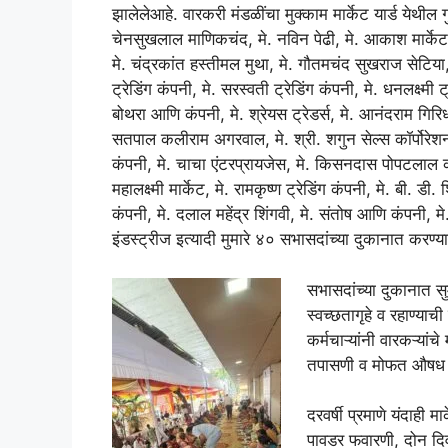
झालेलेआहे. वारकरी मंडळींचा मुक्काम मार्केट यार्ड येथील
चेनसुखलाल माणिकचंद, मे. नविन पेढी, मे. आकाश मार्केट, मे
मे. चंद्रकांत हस्तीमल मुथा, मे. गौतमचंद सुखराज सेटिय
ट्रेडिंग कंपनी, मे. सरस्वती ट्रेडिंग कंपनी, मे. धनलक्ष्मी ट
बोथरा आणि कंपनी, मे. श्रेयस ट्रेडर्स, मे. आनंदराम गिरिधा
सतपाल कलीराम अगरवाल, मे. श्री. शगुन सेल्स कॉर्पोरेशन, म
कंपनी, मे. चाचा एंटरप्रायजेस, मे. किसनदास पोपटलाल क
महालक्ष्मी मार्केट, मे. रामकृष्ण ट्रेडिंग कंपनी, मे. बी. डी.
कंपनी, मे. दलाल महेंद्र शिंगवी, मे. संतोष आणि कंपनी, मे.
इंडस्ट्रीज इत्यादी मुमारे ४० सभासदांच्या दुकानात करण
सभासदांच्या दुकानात स
स्वच्छतागृहे व रहाण्य
कर्मचाऱ्यांनी वारकऱ्यां
तपासणी व मोफत औषध दे
दरवर्षी प्रमाणे यंदाही 
पावडर फवारणी, दोन दिवस