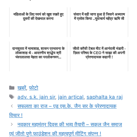
महिलाओं के लिए स्वयं को खुश रखते हुए
संसार में वही जागा हुआ है जिसने अध्यात्म
दूसरों की देखभाल करना
में प्रवेश किया ..युवाचार्य महेंद्र ऋषि जी
दानशुरता में भामाशाह, शासन प्रभावना के
जीतो कॉफी टेबल मीट में आनंदजी भंडारी -
लोकाशाह थे - आदरणीय श्रद्धेय श्री
ज़िला परिषद के CEO ने साझा की अपनी
भंवरलालसा मेहता का परलोकगमन...
प्रेरणादायक कहानी !
Categories
खबरें
,
फोटो
Tags
adv. s.k. jain sir
,
jain artical
,
saphalta ka raj
सफलता का राज – एड एस.के. जैन सर के प्रेरणादायक
विचार !
नवकार महामंत्र दिवस की भव्य तैयारी – सकल जैन समाज
एवं जीतो पुणे फाउंडेशन की महत्वपूर्ण मीटिंग संपन्न !