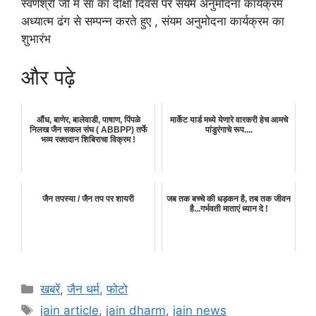
स्वर्णश्री जी म सा का दीक्षा दिवस पर संयम अनुमोदना कार्यक्रम
अध्यात्म ढंग से सम्पन्न करते हुए , संयम अनुमोदना कार्यक्रम का
शुभारंभ
और पढ़े
औंध, बाणेर, बालेवाडी, पाषाण, पिंपळे
मार्केट यार्ड मध्ये येणारे वारकरी हेच आमचे
निलख जैन सकल संघ ( ABBPP) तर्फे
पांडुरंगाचे रूप....
भव्य रक्तदान शिबिराचा विक्रम !
जैन तपस्या / जैन तप पर शायरी
जब तक बच्चे की धड़कन है, तब तक जीवन
है...गर्भवती माताएं ध्यान दे !
Categories
खबरें
,
जैन धर्म
,
फोटो
Tags
jain article
,
jain dharm
,
jain news