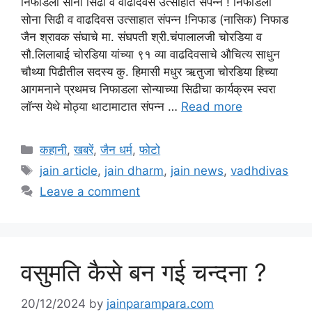
निफाडला सोना सिढी व वाढदिवस उत्साहात संपन्न ! निफाडला
सोना सिढी व वाढदिवस उत्साहात संपन्न !निफाड (नासिक) निफाड
जैन श्रावक संघाचे मा. संघपती श्री.चंपालालजी चोरडिया व
सौ.लिलाबाई चोरडिया यांच्या ९१ व्या वाढदिवसाचे औचित्य साधुन
चौथ्या पिढीतील सदस्य कु. हिमासी मधुर ऋतुजा चोरडिया हिच्या
आगमनाने प्रथमच निफाडला सोन्याच्या सिढीचा कार्यक्रम स्वरा
लाॅन्स येथे मोठ्या थाटामाटात संपन्न …
Read more
Categories
कहानी
,
खबरें
,
जैन धर्म
,
फोटो
Tags
jain article
,
jain dharm
,
jain news
,
vadhdivas
Leave a comment
वसुमति कैसे बन गई चन्दना ?
20/12/2024
by
jainparampara.com