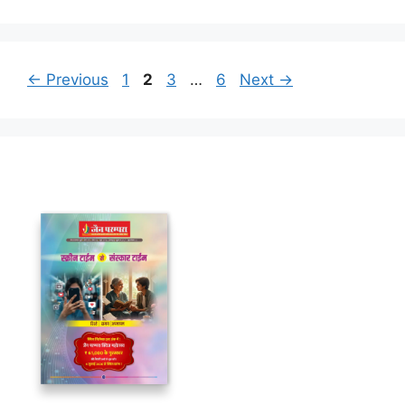
Page
Page
Page
Page
←
Previous
1
2
3
…
6
Next
→