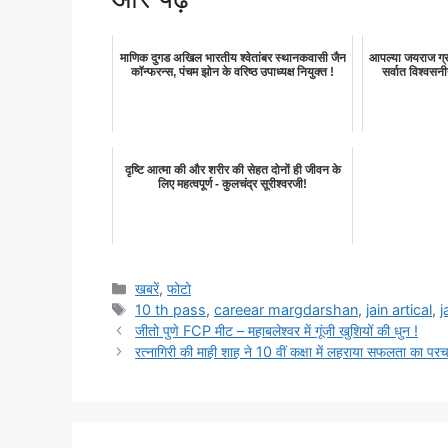
माणिक दुगड अखिल भारतीय श्वेतांबर स्थानकवासी जैन
आपल्या जयराज ग्
कॉन्फरन्स, पंचम झोन के वरिष्ठ उपाध्यक्ष नियुक्त !
सर्वात विश्वसनी
दृष्टि आत्मा की और शरीर की सेहत दोनों ही जीवन के
लिए महत्वपूर्ण - कुलचंद्र सूरीश्वरजी!
Categories
खबरें
,
फोटो
Tags
10 th pass
,
careear margdarshan
,
jain artical
,
j
जीतो पुणे FCP मीट – महाबलेश्वर में गूंजी खुशियों की धुन !
रत्नागिरी की माही शाह ने 10 वीं कक्षा में लहराया सफलता का पर