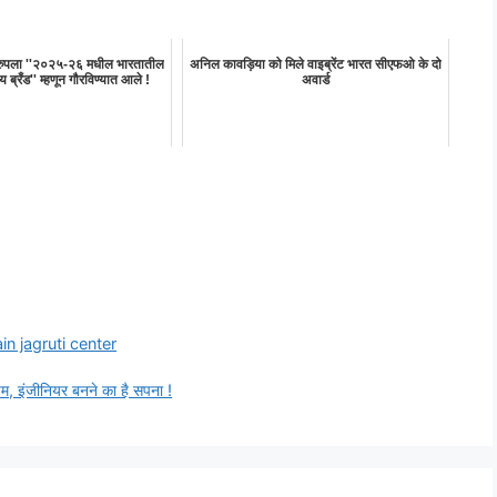
रुपला ''२०२५-२६ मधील भारतातील
अनिल कावड़िया को मिले वाइब्रेंट भारत सीएफओ के दो
य ब्रँड'' म्हणून गौरविण्यात आले !
अवार्ड
ain jagruti center
चम, इंजीनियर बनने का है सपना !