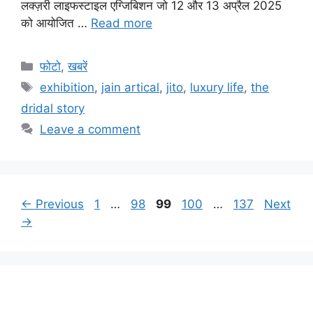
लक्ज़री लाइफस्टाइल एग्जिबिशन जो 12 और 13 अप्रैल 2025
को आयोजित …
Read more
Categories
फोटो
,
खबरें
Tags
exhibition
,
jain artical
,
jito
,
luxury life
,
the
dridal story
Leave a comment
Page
Page
Page
Page
Page
←
Previous
1
…
98
99
100
…
137
Next
→