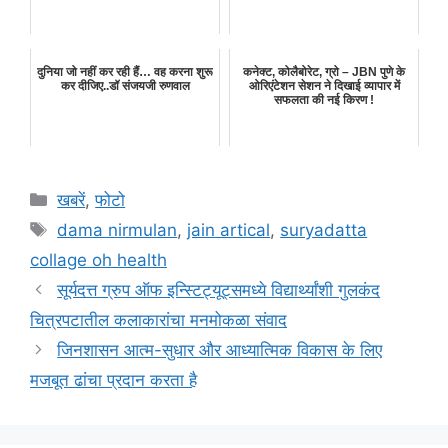
दुनिया जो नहीं कर रही हैं… वह करना शुरू
कनेक्ट, कोलैबोरेट, ग्रो – JBN पुणे के
कर दीजिए..डॉ संजयजी रुणवाल
ओरिएंटेशन सेशन ने दिखाई व्यापार में
सफलता की नई किरण !
Categories
खबरें
,
फोटो
Tags
dama nirmulan
,
jain artical
,
suryadatta
collage oh health
सूर्यदत्त ग्रुप ऑफ इन्स्टिट्यूट्समध्ये विद्यार्थ्यांशी गुलकंद
चित्रपटातील कलाकारांचा मनमोकळा संवाद
जिनशासन आत्म-सुधार और आध्यात्मिक विकास के लिए
मजबूत ढांचा प्रदान करता है