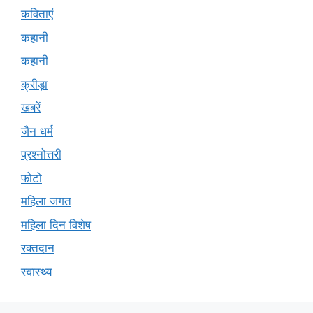
कविताएं
कहानी
कहानी
क्रीड़ा
खबरें
जैन धर्म
प्रश्नोत्तरी
फोटो
महिला जगत
महिला दिन विशेष
रक्तदान
स्वास्थ्य