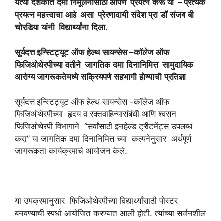
येत्या
दशकात
दमा
निर्मूलनासाठी
आपण
प्रयत्न
करू
या
–
प्रत्येक
प्रयत्न
महत्त्वाचा
आहे
असा
प्रेरणादायी
संदेश
प्रा
डॉ
संजय
बी
चोरडिया
यांनी
विद्यार्थ्यांना
दिला
.
सूर्यदत्त
इन्स्टिट्यूट
ऑफ
हेल्थ
सायन्सेस
–
कॉलेज
ऑफ
फिजिओथेरपीच्या
वतीने
जागतिक
दमा
दिनानिमित्त
सामुदायिक
आरोग्य
जागरूकतेमध्ये
सक्रियपणे
सहभागी
होण्याची
प्रतिज्ञा
सूर्यदत्त इन्स्टिट्यूट ऑफ हेल्थ सायन्सेस -कॉलेज ऑफ
फिजिओथेरपीच्या हृदय व रक्तवाहिन्यासंबंधी आणि श्वसन
फिजिओथेरपी विभागाने “सर्वांसाठी इनहेल्ड ट्रीटमेंट्स उपलब्ध
करा” या जागतिक दमा दिनानिमित्त च्या कल्पनेनुसार अर्थपूर्ण
जागरूकता कार्यक्रमाचे आयोजन केले.
या उपक्रमानुसार फिजिओथेरपीच्या विद्यार्थ्यांसाठी पोस्टर
बनवण्याची स्पर्धा आयोजित करण्यात आली होती. त्यांच्या सर्जनशील