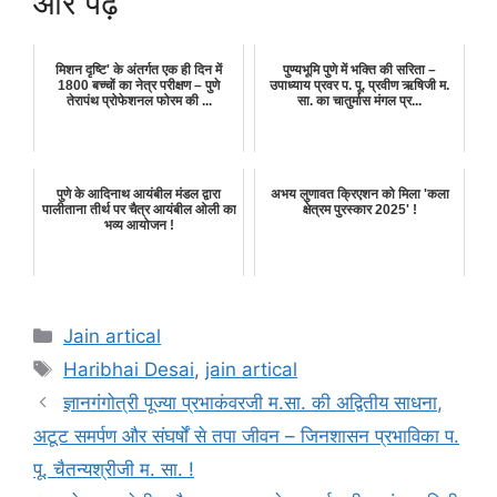
और पढ़े
मिशन दृष्टि' के अंतर्गत एक ही दिन में
पुण्यभूमि पुणे में भक्ति की सरिता –
1800 बच्चों का नेत्र परीक्षण – पुणे
उपाध्याय प्रवर प. पू. प्रवीण ऋषिजी म.
तेरापंथ प्रोफेशनल फोरम की ...
सा. का चातुर्मास मंगल प्र...
पुणे के आदिनाथ आयंबील मंडल द्वारा
अभय लुणावत क्रिएशन को मिला 'कला
पालीताना तीर्थ पर चैत्र आयंबील ओली का
क्षेत्रम पुरस्कार 2025' !
भव्य आयोजन !
Categories
Jain artical
Tags
Haribhai Desai
,
jain artical
ज्ञानगंगोत्री पूज्या प्रभाकंवरजी म.सा. की अद्वितीय साधना,
अटूट समर्पण और संघर्षों से तपा जीवन – जिनशासन प्रभाविका प.
पू. चैतन्यश्रीजी म. सा. !