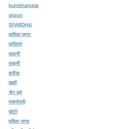
kumbhamela
shayri
SPARDHA
करियर जगत
कविताएं
कहानी
कहानी
क्रीड़ा
खबरें
जैन धर्म
प्रश्नोत्तरी
फोटो
महिला जगत