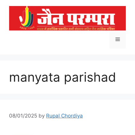
Skip
to
content
Menu
manyata parishad
08/01/2025
by
Rupal Chordiya