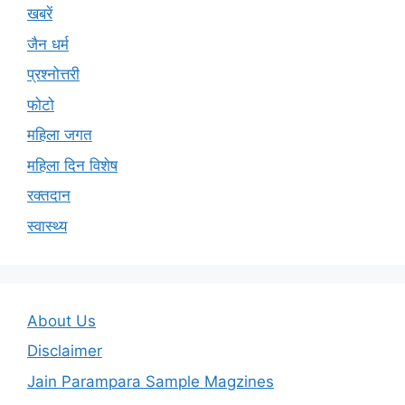
खबरें
जैन धर्म
प्रश्नोत्तरी
फोटो
महिला जगत
महिला दिन विशेष
रक्तदान
स्वास्थ्य
About Us
Disclaimer
Jain Parampara Sample Magzines