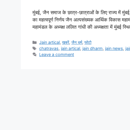
मुंबई, जैन समाज के छात्र-छात्राओं के लिए राज्य में मुंब
का महत्वपूर्ण निर्णय जैन अल्पसंख्यक आर्थिक विकास म
महामंडल के अध्यक्ष ललित गांधी की अध्यक्षता में मुंबई स
Categories
Jain artical
,
खबरें
,
जैन धर्म
,
फोटो
Tags
chatravas
,
jain artical
,
jain dharm
,
jain news
,
ja
Leave a comment