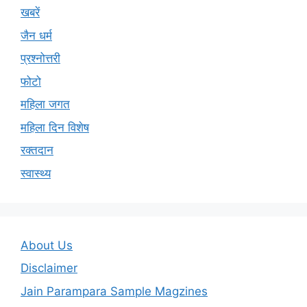
खबरें
जैन धर्म
प्रश्नोत्तरी
फोटो
महिला जगत
महिला दिन विशेष
रक्तदान
स्वास्थ्य
About Us
Disclaimer
Jain Parampara Sample Magzines