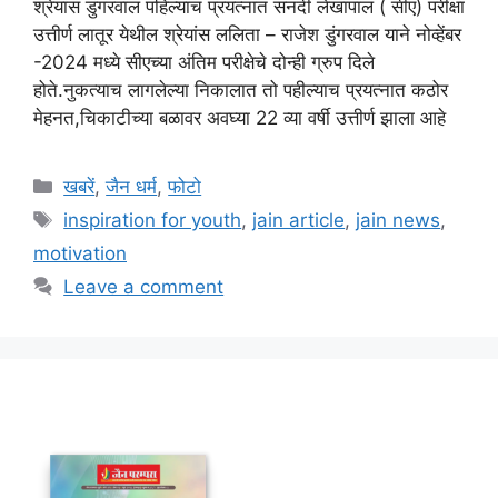
श्रेयांस डुंगरवाल पहिल्याच प्रयत्नात सनदी लेखापाल ( सीए) परीक्षा
उत्तीर्ण लातूर येथील श्रेयांस ललिता – राजेश डुंगरवाल याने नोव्हेंबर
-2024 मध्ये सीएच्या अंतिम परीक्षेचे दोन्ही ग्रुप दिले
होते.नुकत्याच लागलेल्या निकालात तो पहील्याच प्रयत्नात कठोर
मेहनत,चिकाटीच्या बळावर अवघ्या 22 व्या वर्षी उत्तीर्ण झाला आहे
Categories
खबरें
,
जैन धर्म
,
फोटो
Tags
inspiration for youth
,
jain article
,
jain news
,
motivation
Leave a comment