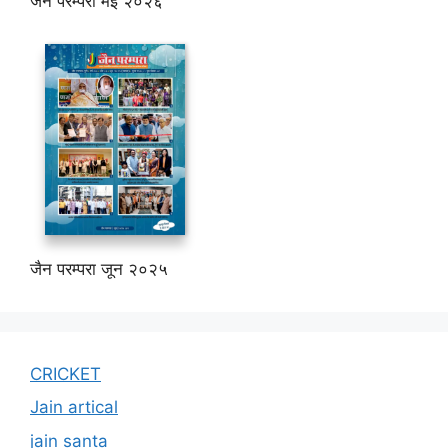
जैन परम्परा मई २०२६
जैन परम्परा जून २०२५
CRICKET
Jain artical
jain santa