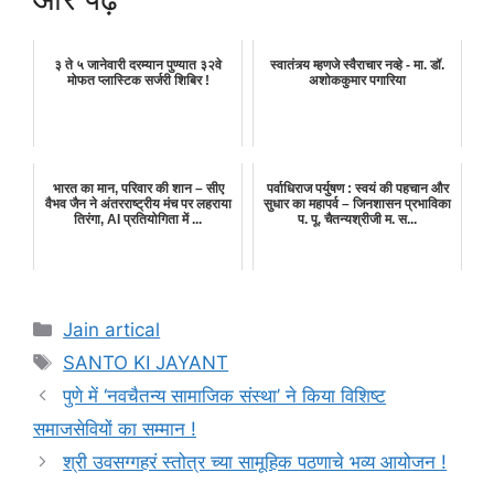
३ ते ५ जानेवारी दरम्यान पुण्यात ३२वे
स्वातंत्र्य म्हणजे स्वैराचार नव्हे - मा. डॉ.
मोफत प्लास्टिक सर्जरी शिबिर !
अशोककुमार पगारिया
भारत का मान, परिवार की शान – सीए
पर्वाधिराज पर्युषण : स्वयं की पहचान और
वैभव जैन ने अंतरराष्ट्रीय मंच पर लहराया
सुधार का महापर्व – जिनशासन प्रभाविका
तिरंगा, AI प्रतियोगिता में ...
प. पू. चैतन्यश्रीजी म. स...
Categories
Jain artical
Tags
SANTO KI JAYANT
पुणे में ‘नवचैतन्य सामाजिक संस्था’ ने किया विशिष्ट
समाजसेवियों का सम्मान !
श्री उवसग्गहरं स्तोत्र च्या सामूहिक पठणाचे भव्य आयोजन !