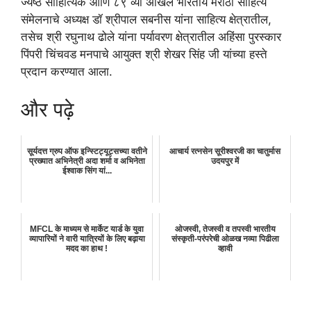
ज्येष्ठ साहित्यिक आणि ८९ व्या अखिल भारतीय मराठी साहित्य
संमेलनाचे अध्यक्ष डॉ श्रीपाल सबनीस यांना साहित्य क्षेत्रातील,
तसेच श्री रघुनाथ ढोले यांना पर्यावरण क्षेत्रातील अहिंसा पुरस्कार
पिंपरी चिंचवड मनपाचे आयुक्त श्री शेखर सिंह जी यांच्या हस्ते
प्रदान करण्यात आला.
और पढ़े
सूर्यदत्त ग्रुप ऑफ इन्स्टिट्यूट्सच्या वतीने
आचार्य रत्नसेन सूरीश्वरजी का चातुर्मास
प्रख्यात अभिनेत्री अदा शर्मा व अभिनेता
उदयपुर में
ईश्वाक सिंग यां...
MFCL के माध्यम से मार्केट यार्ड के युवा
ओजस्वी, तेजस्वी व तपस्वी भारतीय
व्यापारियों ने वारी यात्रियों के लिए बढ़ाया
संस्कृती-परंपरेची ओळख नव्या पिढीला
मदद का हाथ !
व्हावी