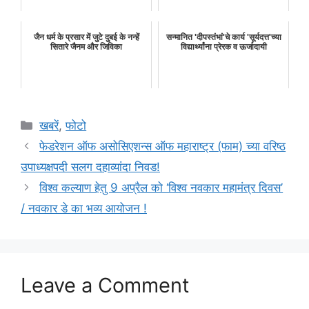
जैन धर्म के प्रसार में जुटे दुबई के नन्हें
सन्मानित 'दीपस्तंभां'चे कार्य 'सूर्यदत्त'च्या
सितारे जैनम और जिविका
विद्यार्थ्यांना प्रेरक व ऊर्जादायी
Categories
खबरें
,
फोटो
फेडरेशन ऑफ असोसिएशन्स ऑफ महाराष्ट्र (फाम) च्या वरिष्ठ
उपाध्यक्षपदी सलग दहाव्यांदा निवड!
विश्व कल्याण हेतु 9 अप्रैल को ‘विश्व नवकार महामंत्र दिवस’
/ नवकार डे का भव्य आयोजन !
Leave a Comment