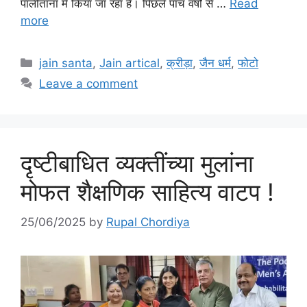
पालीताना में किया जा रहा है। पिछले पांच वर्षों से …
Read
more
Categories
jain santa
,
Jain artical
,
क्रीड़ा
,
जैन धर्म
,
फोटो
Leave a comment
दृष्टीबाधित व्यक्तींच्या मुलांना
मोफत शैक्षणिक साहित्य वाटप !
25/06/2025
by
Rupal Chordiya