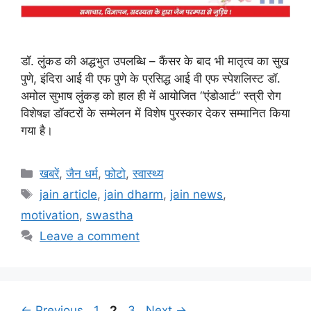
डॉ. लुंकड की अद्धभुत उपलब्धि – कैंसर के बाद भी मातृत्व का सुख
पुणे, इंदिरा आई वी एफ पुणे के प्रसिद्ध आई वी एफ स्पेशलिस्ट डॉ.
अमोल सुभाष लुंकड़ को हाल ही में आयोजित “एंडोआर्ट” स्त्री रोग
विशेषज्ञ डॉक्टरों के सम्मेलन में विशेष पुरस्कार देकर सम्मानित किया
गया है।
Categories
खबरें
,
जैन धर्म
,
फोटो
,
स्वास्थ्य
Tags
jain article
,
jain dharm
,
jain news
,
motivation
,
swastha
Leave a comment
Page
Page
Page
←
Previous
1
2
3
Next
→