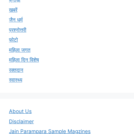
खबरें
जैन धर्म
प्रश्नोत्तरी
फोटो
महिला जगत
महिला दिन विशेष
रक्तदान
स्वास्थ्य
About Us
Disclaimer
Jain Parampara Sample Magzines