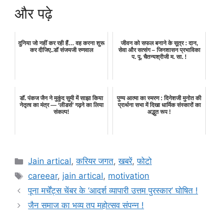
और पढ़े
दुनिया जो नहीं कर रही हैं… वह करना शुरू
जीवन को सफल बनाने के सूत्र : दान,
कर दीजिए..डॉ संजयजी रुणवाल
सेवा और सत्संग – जिनशासन प्रभाविका
प. पू. चैतन्यश्रीजी म. सा. !
डॉ. पंकज जैन ने मुकुंद सुमी में साझा किया
पुण्य आत्मा का स्मरण : दिनेशजी मुनोत की
नेतृत्व का मंत्र — ‘लीडर्स’ गढ़ने का लिया
प्रार्थना सभा में दिखा धार्मिक संस्कारों का
संकल्प!
अद्भुत रूप !
Categories
Jain artical
,
करियर जगत
,
खबरें
,
फोटो
Tags
careear
,
jain artical
,
motivation
पूना मर्चेंट्स चेंबर के ‘आदर्श व्यापारी उत्तम पुरस्कार’ घोषित !
जैन समाज का भव्य तप महोत्सव संपन्न !