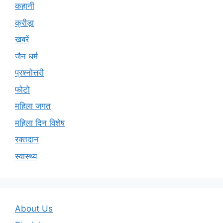
कहानी
क्रीड़ा
खबरें
जैन धर्म
प्रश्नोत्तरी
फोटो
महिला जगत
महिला दिन विशेष
रक्तदान
स्वास्थ्य
About Us