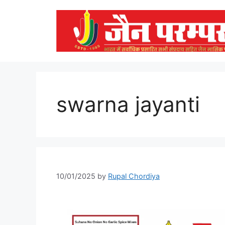
Skip
to
content
swarna jayanti
10/01/2025
by
Rupal Chordiya