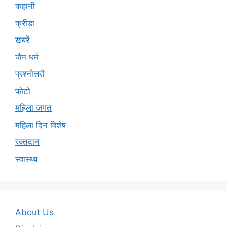
कहानी
क्रीड़ा
खबरें
जैन धर्म
प्रश्नोत्तरी
फोटो
महिला जगत
महिला दिन विशेष
रक्तदान
स्वास्थ्य
About Us