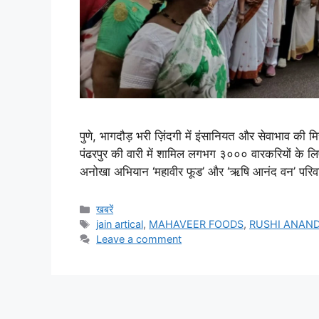
पुणे, भागदौड़ भरी ज़िंदगी में इंसानियत और सेवाभाव की
पंढरपुर की वारी में शामिल लगभग ३००० वारकरियों के ल
अनोखा अभियान ‘महावीर फूड’ और ‘ऋषि आनंद वन’ परिव
Categories
खबरें
Tags
jain artical
,
MAHAVEER FOODS
,
RUSHI ANAN
Leave a comment