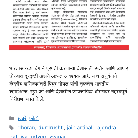
भारतासारख्या वेगाने प्रगती करणाऱ्या देशासाठी उद्योग आणि व्यापार
धोरणात दूरदृष्टी असणे अत्यंत आवश्यक आहे. याच अनुषंगाने
केंद्रीय वाणिज्यमंत्री पियुष गोयल यांनी नुकतेच भारतीय
स्टार्टअप्स, युवा वर्ग आणि देशातील व्यावसायिक धोरणावर महत्त्वपूर्ण
निरीक्षण व्यक्त केले.
Categories
खबरें
,
फोटो
Tags
dhoran
,
durdrushti
,
jain artical
,
rajendra
bathiya
,
udyog
,
vyapar