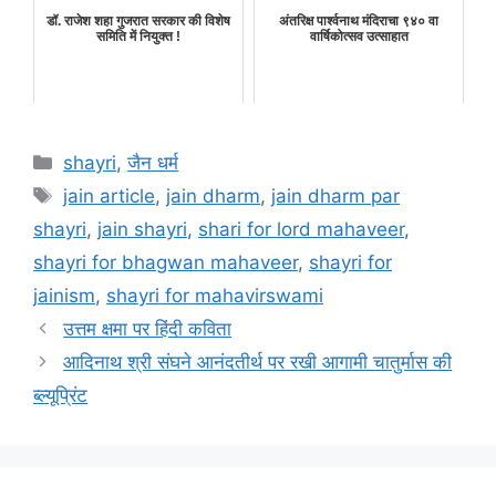
डॉ. राजेश शहा गुजरात सरकार की विशेष
अंतरिक्ष पार्श्वनाथ मंदिराचा ९४० वा
समिति में नियुक्त !
वार्षिकोत्सव उत्साहात
Categories
shayri
,
जैन धर्म
Tags
jain article
,
jain dharm
,
jain dharm par
shayri
,
jain shayri
,
shari for lord mahaveer
,
shayri for bhagwan mahaveer
,
shayri for
jainism
,
shayri for mahavirswami
उत्तम क्षमा पर हिंदी कविता
आदिनाथ श्री संघने आनंदतीर्थ पर रखी आगामी चातुर्मास की
ब्ल्यूप्रिंट