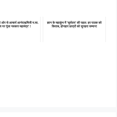
ी ओर से आचार्य आनंदऋषिजी म.सा.
ज्ञान के महाकुंभ में 'सूर्यदत्त' की पहल: हर पाठक को
ि पर गूंजा नवकार महामंत्र' !
किताब, होनहार छात्रों को सुनहरा सम्मान!