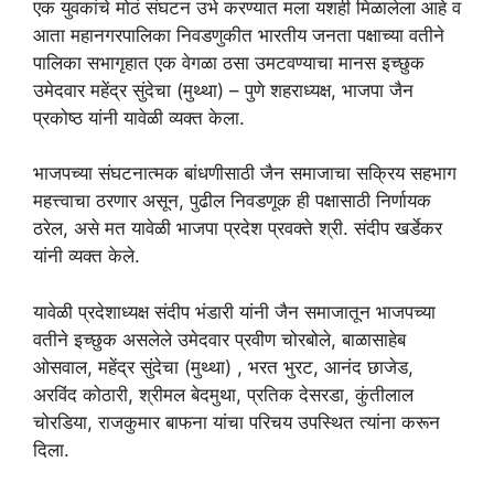
एक युवकांचे मोठं संघटन उभे करण्यात मला यशही मिळालेला आहे व
आता महानगरपालिका निवडणुकीत भारतीय जनता पक्षाच्या वतीने
पालिका सभागृहात एक वेगळा ठसा उमटवण्याचा मानस इच्छुक
उमेदवार महेंद्र सुंदेचा (मुथ्था) – पुणे शहराध्यक्ष, भाजपा जैन
प्रकोष्ठ यांनी यावेळी व्यक्त केला.
भाजपच्या संघटनात्मक बांधणीसाठी जैन समाजाचा सक्रिय सहभाग
महत्त्वाचा ठरणार असून, पुढील निवडणूक ही पक्षासाठी निर्णायक
ठरेल, असे मत यावेळी भाजपा प्रदेश प्रवक्ते श्री. संदीप खर्डेकर
यांनी व्यक्त केले.
यावेळी प्रदेशाध्यक्ष संदीप भंडारी यांनी जैन समाजातून भाजपच्या
वतीने इच्छुक असलेले उमेदवार प्रवीण चोरबोले, बाळासाहेब
ओसवाल, महेंद्र सुंदेचा (मुथ्था) , भरत भुरट, आनंद छाजेड,
अरविंद कोठारी, श्रीमल बेदमुथा, प्रतिक देसरडा, कुंतीलाल
चोरडिया, राजकुमार बाफना यांचा परिचय उपस्थित त्यांना करून
दिला.