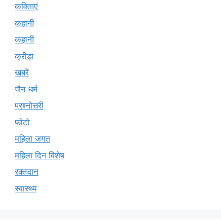
कविताएं
कहानी
कहानी
क्रीड़ा
खबरें
जैन धर्म
प्रश्नोत्तरी
फोटो
महिला जगत
महिला दिन विशेष
रक्तदान
स्वास्थ्य