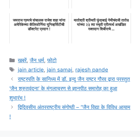
जयराज ग्रुपचे संचालक राजेश शहा यांना
मातोश्री श्रीमती फुंदाबाई नेमीचंदजी तातेड
अमेरिकेच्या कॅलिफोर्निया युनिव्हर्सिटीची
यांच्या २३ व्या स्मृती प्रीत्यर्थ अखंडित
डॉक्टरेट प्रदान !
रक्तदान शिबीराचे ...
Categories
खबरें
,
जैन धर्म
,
फोटो
Tags
jain article
,
jain samaj
,
rajesh pande
राष्ट्रपति के सानिध्य में डॉ. इन्दु जैन राष्ट्र गौरव द्वारा प्रस्तुत
‘जैन श्रुतवंदना’ के मंगलाचरण से ज्ञानपीठ समारोह का हुआ
शुभारंभ !
द्विदिवसीय अंतरराष्ट्रीय संगोष्ठी – “जैन विद्या के विविध आयाम
!