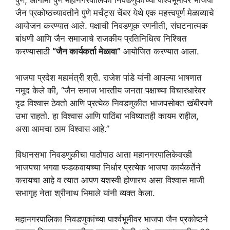
पुणे, आगामी पुणे महानगरपालिका निवडणुकीच्या पार्श्वभूमीवर भाजपा
जैन प्रकोष्ठच्यावतीने पुणे मर्चंट्स चेंबर येथे एक महत्त्वपूर्ण मेळाव्याचे
आयोजन करण्यात आले. पक्षाची निवडणूक रणनीती, संघटनात्मक
बांधणी आणि जैन समाजाचे राजकीय प्रतिनिधित्व निश्चित
करण्यासाठी
“जैन कार्यकर्ता मेळावा”
आयोजित करण्यात आला.
भाजपा प्रदेश महामंत्री श्री. राजेश पांडे यांनी आपल्या भाषणात
नमूद केले की, “जैन समाज भारतीय जनता पक्षाच्या विचारधारेवर
दृढ विश्वास ठेवतो आणि प्रत्येक निवडणुकीत भाजपसोबत खंबीरपणे
उभा राहतो. हा विश्वास आणि पाठिंबा भविष्यातही कायम राहील,
असा आमचा ठाम विश्वास आहे.”
विधानसभा निवडणुकीचा पाठोपाठ आता महानगरपालिकेवरही
भाजपचा भगवा फडकवायच्या निर्धार प्रत्येक भाजपा कार्यकर्तेने
करायचा आहे व त्यात आपण यशस्वी होणारच असा विश्वास माजी
सभागृह नेता श्रीनाथ भिमाले यांनी व्यक्त केला.
महानगरपालिका निवडणुकांच्या पार्श्वभूमीवर भाजपा जैन प्रकोष्ठने