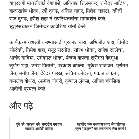
याप्रसंगी मानसीताई देशपांडे, अविनाश शिळमकर, राजेंद्र भाटिया,
बाळासाहेब धोका, रवी दुगड, अनिल नहार, मितेश नहाटा, कीर्ती
राज दुगड, हरीश शहा ने उपस्थिततांना मार्गदर्शन केले.
सूत्रसंचालन जिनेन्द्र कावेडिया यांनी केले.
कार्यक्रम यशस्वी करण्यासाठी प्रकाश बोरा, अभिजीत शहा, विनोद
सोळंकी, निमेश शहा, मयूर सरनोत, सौरभ धोका, राजेश सालेचा,
आनंद गादिया, उमेदमल धोका, पंकज बाफना,श्रीमल बेदमुथा
सुयोग शहा, उमेश पितानी, प्रकाश बाफना, मुकेश राजावत, प्रीतम
जैन, मनीष जैन, देवेंद्र पारख, सचिन कोटेचा, पंकज बाफना,
कमलेश बोथरा, अल्पेश घोगरी, कुणाल लुंकड, अजित चंगेडिया
आदींनी प्रयत्न केले.
और पढ़े
पुणे की ‘सरहद’ को ‘राष्ट्रीय भगवान
महावीर जन्म कल्याणक पर जैन सोशल
महावीर अवॉर्ड’ घोषित
ग्रुप “उड़ान” का सराहनीय सेवा कार्य !