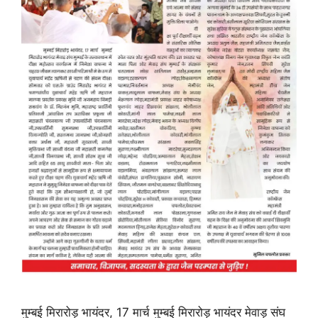
मुम्बई मिरारोड़ भायंदर, 17 मार्च मुम्बई मिरारोड़ भायंदर मेवाड़ संघ