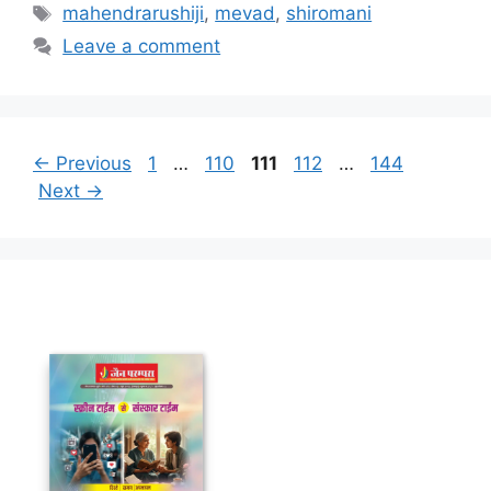
Tags
mahendrarushiji
,
mevad
,
shiromani
Leave a comment
Page
Page
Page
Page
Page
←
Previous
1
…
110
111
112
…
144
Next
→