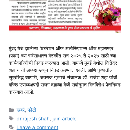
मुंबई येथे झालेल्या फेडरेशन ऑफ असोसिएशन्स ऑफ महाराष्ट्र
(फाम) च्या सर्वसाधारण बैठकीत सन २०२५ ते २०२७ साठी च्या
कार्यकारिणीची निवड करण्यात आली. यामध्ये मुंबई येथील जितेंद्र
शहा यांची अध्यक्ष म्हणून निवड करण्यात आली. आणि पुण्यातील
सुप्रसिद्ध व्यापारी, जयराज ग्रुपचे संचालक डॉ. राजेश शहा यांची
वरिष्ठ उपाध्यक्षपदी सलग दहाव्या वेळी सर्वानुमते बिनविरोध फेरनिवड
करण्यात आली.
Categories
खबरें
,
फोटो
Tags
dr.rajesh shah
,
jain article
Leave a comment