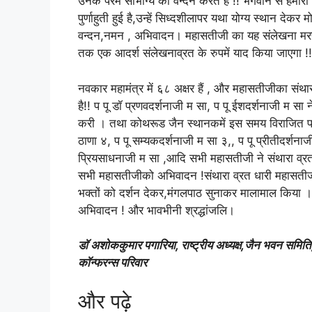
उनके परम सौभाग्य को वन्दन करते है !! भगवान से हमारी
पुर्णाहुती हुई है,उन्हें सिध्दशीलापर यथा योग्य स्थान देकर
वन्दन,नमन , अभिवादन। महासतीजी का यह संलेखना मरण जि
तक एक आदर्श संलेखनाव्रत के रुपमें याद किया जाएगा !!
नवकार महामंत्र में ६८ अक्षर हैं , और महासतीजीका सं
है!! प पू डॉ प्रणवदर्शनाजी म सा, प पू ईशदर्शनाजी म सा 
करी । तथा कोथरूड जैन स्थानकमें इस समय विराजित प 
ठाणा ४, प पू सम्यकदर्शनाजी म सा ३,, प पू प्रीतीदर्शन
प्रियसाधनाजी म सा ,आदि सभी महासतीजी ने संथारा व्रतध
सभी महासतीजीको अभिवादन !संथारा व्रत धारी महासतीजीन
भक्तों को दर्शन देकर,मंगलपाठ सुनाकर मालामाल किया
अभिवादन ! और भावभीनी श्रद्धांजलि।
डॉ अशोककुमार पगारिया, राष्ट्रीय अध्यक्ष,जैन भवन समिति
कॉन्फरन्स परिवार
और पढ़े