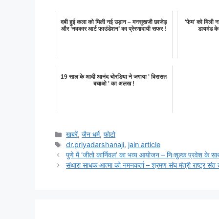
दबी हुई कला को मिली नई उड़ान – मनसुखजी छाजेड़
'फेम' को मिली नई
और ‘नवकार आर्ट फाउंडेशन’ का प्रेरणादायी सफर !
डायमंड के
19 साल के आदी आनंद चोरडिया ने जगाया ' विरासत
बचाओ ' का अलख !
Categories
खबरें
,
जैन धर्म
,
फोटो
Tags
dr.priyadarshanaji
,
jain article
पुणे में ‘जीतो कार्निवल’ का भव्य आयोजन – निःशुल्क प्रवेश के स
संथारा साधक आत्मा को नमनकर्ता – श्रमण संघ मंत्री राष्ट्र सं