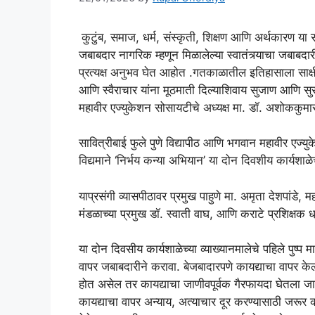
कुटुंब, समाज, धर्म, संस्कृती, शिक्षण आणि अर्थकार
जबाबदार नागरिक म्हणून मिळालेल्या स्वातंत्र्याचा जबाब
प्रत्यक्ष अनुभव घेत आहोत .गतकाळातील इतिहासाला साक्
आणि स्वैराचार यांना मूठमाती दिल्याशिवाय सुजाण आणि स
महावीर एज्युकेशन सोसायटीचे अध्यक्ष मा. डॉ. अशोककुमार 
सावित्रीबाई फुले पुणे विद्यापीठ आणि भगवान महावीर एज्यु
विद्यमाने ‘निर्भय कन्या अभियान’ या दोन दिवशीय कार्यशाळेच
याप्रसंगी व्यासपीठावर प्रमुख पाहुणे मा. अमृता देशपांडे, मह
मंडळाच्या प्रमुख डॉ. स्वाती वाघ, आणि कराटे प्रशिक्षक ध्
या दोन दिवसीय कार्यशाळेच्या व्याख्यानमालेचे पहिले पुष्प मा.
वापर जबाबदारीने करावा. बेजबादारपणे कायद्याचा वापर केला
होत असेल तर कायद्याचा जाणीवपूर्वक गैरफायदा घेतला जात
कायद्याचा वापर अन्याय, अत्याचार दूर करण्यासाठी जरूर