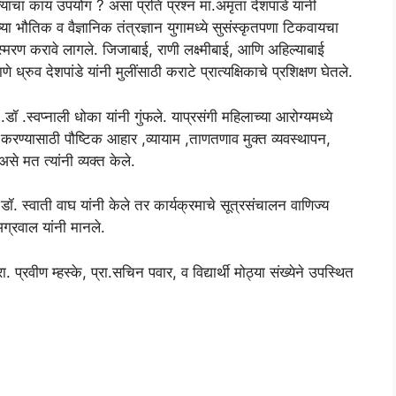
्याचा काय उपयोग ? असा प्रति प्रश्न मा.अमृता देशपांडे यांनी
जच्या भौतिक व वैज्ञानिक तंत्रज्ञान युगामध्ये सुसंस्कृतपणा टिकवायचा
 स्मरण करावे लागले. जिजाबाई, राणी लक्ष्मीबाई, आणि अहिल्याबाई
्रुव देशपांडे यांनी मुलींसाठी कराटे प्रात्यक्षिकाचे प्रशिक्षण घेतले.
 .डॉ .स्वप्नाली धोका यांनी गुंफले. याप्रसंगी महिलाच्या आरोग्यमध्ये
रण्यासाठी पौष्टिक आहार ,व्यायाम ,ताणतणाव मुक्त व्यवस्थापन,
े मत त्यांनी व्यक्त केले.
 डॉ. स्वाती वाघ यांनी केले तर कार्यक्रमाचे सूत्रसंचालन वाणिज्य
अग्रवाल यांनी मानले.
. प्रवीण म्हस्के, प्रा.सचिन पवार, व विद्यार्थी मोठ्या संख्येने उपस्थित