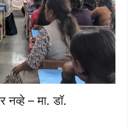
चार नव्हे – मा. डॉ.