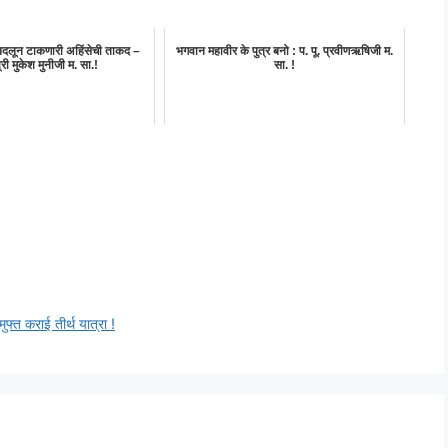
दलून टाकणारी अहिंसेची ताकद –
भगवान महावीर के पुत्र बनो : प. पू. प्रवीणऋषिजी म.
्री मुकेश मुनीजी म. सा.!
सा. !
ुफ्त कराई तीर्थ यात्रा !