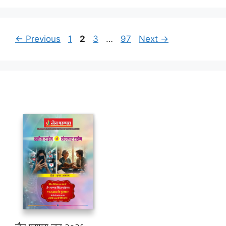
Page
Page
Page
Page
←
Previous
1
2
3
…
97
Next
→