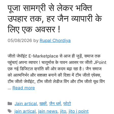
पूजा सामग्री से लेकर भक्ति
उपहार तक, हर जैन व्यापारी के
लिए एक अवसर !
05/08/2026
by
Rupal Chordiya
जीतो जेपॉइंट E-Marketplace से आज ही जुड़ें, समाज तक
पहुंचाएं अपना व्यापार ! चातुर्मास के पावन अवसर पर जीतो JPoint
एक नई डिजिटल क्रांति की ओर कदम बढ़ा रहा है। जैन समाज
को आत्मनिर्भर और सशक्त बनाने की दिशा में टीम जीतो एपेक्स,
टीम जीतो जेपॉइंट, टीम जीतो लेडीज विंग और टीम जीतो यूथ विंग
…
Read more
Categories
Jain artical
,
खबरें
,
जैन धर्म
,
फोटो
Tags
jain artical
,
jain news
,
jito
,
jito j point