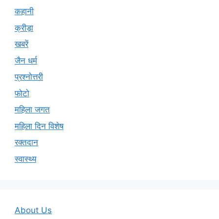
कहानी
क्रीड़ा
खबरें
जैन धर्म
प्रश्नोत्तरी
फोटो
महिला जगत
महिला दिन विशेष
रक्तदान
स्वास्थ्य
About Us
Disclaimer