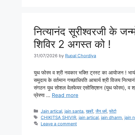
नित्यानंद सूरीश्वरजी के जन
शिविर 2 अगस्त को !
31/07/2026
by
Rupal Chordiya
युथ फोरम व श्री नवकार भक्ति ट्रस्ट का आयोजन ! भायंद
समुदाय के वर्तमान गच्छाधिपति आचार्य श्री विजय नित्यान
संगठन युथ सोशल वेलफेयर एसोसिएशन (युथ फोरम), व श्री 
प्रेरणा …
Read more
Categories
Jain artical
,
jain santa
,
खबरें
,
जैन धर्म
,
फोटो
Tags
CHIKITSA SHIVIR
,
jain artical
,
jain dharm
,
jain 
Leave a comment