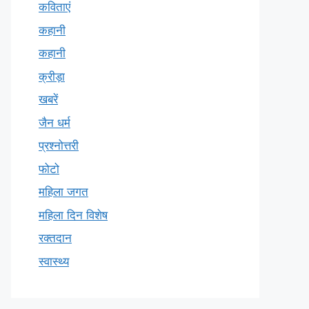
कविताएं
कहानी
कहानी
क्रीड़ा
खबरें
जैन धर्म
प्रश्नोत्तरी
फोटो
महिला जगत
महिला दिन विशेष
रक्तदान
स्वास्थ्य