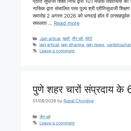
प्रीति सुधाजी शिक्षा निधि द्वारा 101 मेधावी विद्यार्थियों
नासिक द्वारा संचालित परम पूज्य श्री प्रीतिसुधाजी शिक्ष
समारोह 2 अगस्त 2026 को धनदाई हॉल में उत्साहपूर्वक संपन
सफलता …
Read more
Categories
Jain artical
,
खबरें
,
जैन धर्म
,
फोटो
Tags
jain artical
,
jain dharma
,
jain news
,
vanibhushan 
Leave a comment
पुणे शहर चारों संप्रदाय क
01/08/2026
by
Rupal Chordiya
Categories
जैन धर्म
Leave a comment