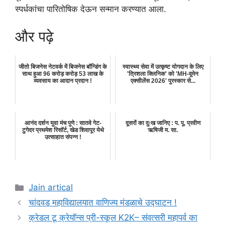
स्पर्धकांचा पारितोषिक देऊन सन्मान करण्यात आला.
और पढ़े
जीतो बिजनेस नेटवर्क में बिजनेस बॉन्डिंग के
स्वास्थ्य सेवा में उत्कृष्ट योगदान के लिए
साथ हुआ 96 करोड़ करोड़ 53 लाख के
'त्रिशला क्लिनिक' को 'MH-वूमेन
व्यवसाय का आदान प्रदान !
एक्सीलेंस 2026' पुरस्कार से...
आनंद दर्शन युवा मंच पुणे : सातवे गेट-
दूसरों का दुःख जानिए : प. पू. प्रवीण
टुगेदर प्रथमेश रिसॉर्ट, खेड शिवापूर येथे
ऋषिजी म. सा.
उत्साहात संपन्न !
Categories
Jain artical
चांदवड महाविद्यालयात वाणिज्य मंडळाचे उद्घाटन !
क्रेडल टू क्रेयॉन्स प्री-स्कूल K2K– संवत्सरी महापर्व का