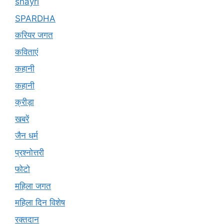
shayri
SPARDHA
करियर जगत
कविताएं
कहानी
कहानी
क्रीड़ा
खबरें
जैन धर्म
प्रश्नोत्तरी
फोटो
महिला जगत
महिला दिन विशेष
रक्तदान