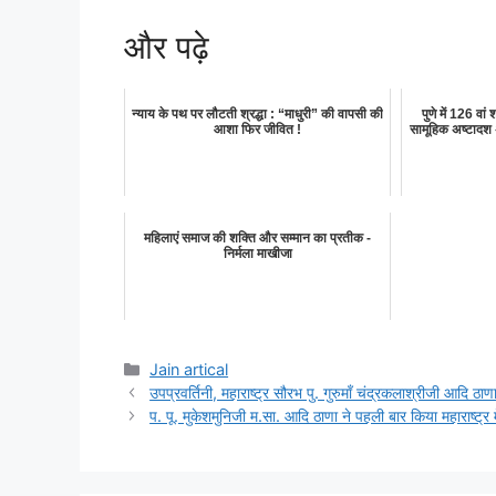
और पढ़े
न्याय के पथ पर लौटती श्रद्धा : “माधुरी” की वापसी की
पुणे में 126 वा
आशा फिर जीवित !
सामूहिक अष्टादश
महिलाएं समाज की शक्ति और सम्मान का प्रतीक -
निर्मला माखीजा
Categories
Jain artical
उपप्रवर्तिनी, महाराष्ट्र सौरभ पु. गुरुमॉं चंद्रकलाश्रीजी आदि ठ
प. पू. मुकेशमुनिजी म.सा. आदि ठाणा ने पहली बार किया महाराष्ट्र मे