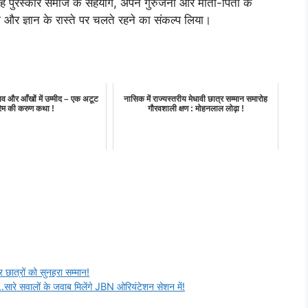
े यह पुरस्कार समाज के सहयोग, अपने गुरुजनों और माता-पिता के
ा और ज्ञान के रास्ते पर चलते रहने का संकल्प लिया।
शव और आँखों में उम्मीद – एक अटूट
नासिक में राज्यस्तरीय मेधावी छात्र सम्मान समारोह
रेम की करुण कथा !
गौरवशाली क्षण : मोहनलाल लोढ़ा !
र छात्रों को सुनहरा सम्मान!
…सारे सवालों के जवाब मिलेंगे JBN ओरियंटेशन सेशन में!