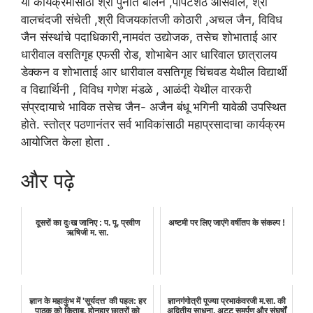
या कार्यक्रमासाठी श्री पुनीत बालन ,पोपटशेठ ओसवाल, श्री
वालचंदजी संचेती ,श्री विजयकांतजी कोठारी ,अचल जैन, विविध
जैन संस्थांचे पदाधिकारी,नामवंत उद्योजक, तसेच शोभाताई आर
धारीवाल वसतिगृह एफसी रोड, शोभाबेन आर धारिवाल छात्रालय
डेक्कन व शोभाताई आर धारीवाल वसतिगृह चिंचवड येथील विद्यार्थी
व विद्यार्थिनी , विविध गणेश मंडळे , आळंदी येथील वारकरी
संप्रदायाचे भाविक तसेच जैन- अजैन बंधू भगिनी यावेळी उपस्थित
होते. स्तोत्र पठणानंतर सर्व भाविकांसाठी महाप्रसादाचा कार्यक्रम
आयोजित केला होता .
और पढ़े
दूसरों का दुःख जानिए : प. पू. प्रवीण
अष्टमी पर लिए जाएंगे वर्षीतप के संकल्प !
ऋषिजी म. सा.
ज्ञान के महाकुंभ में 'सूर्यदत्त' की पहल: हर
ज्ञानगंगोत्री पूज्या प्रभाकंवरजी म.सा. की
पाठक को किताब, होनहार छात्रों को
अद्वितीय साधना, अटूट समर्पण और संघर्षों