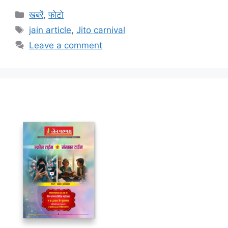
Categories
खबरें
,
फोटो
Tags
jain article
,
Jito carnival
Leave a comment