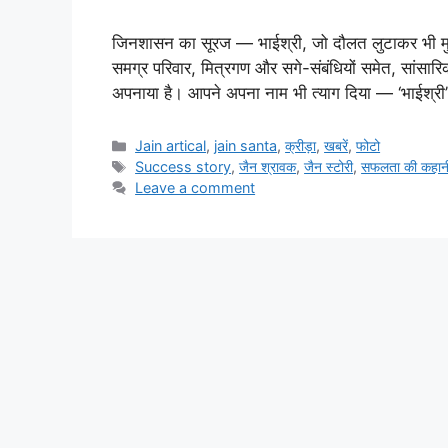
जिनशासन का सूरज — भाईश्री, जो दौलत लुटाकर भी मुस
समग्र परिवार, मित्रगण और सगे-संबंधियों समेत, सांसारि
अपनाया है। आपने अपना नाम भी त्याग दिया — ‘भाईश्र
Categories
Jain artical
,
jain santa
,
क्रीड़ा
,
खबरें
,
फोटो
Tags
Success story
,
जैन श्रावक
,
जैन स्टोरी
,
सफलता की कहान
Leave a comment