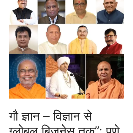
गौ ज्ञान – विज्ञान से
ग्लोबल बिज़नेस तक”: पुणे