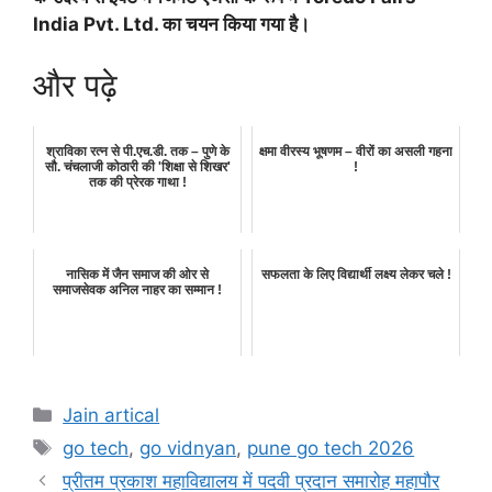
India Pvt. Ltd. का चयन किया गया है।
और पढ़े
श्राविका रत्न से पी.एच.डी. तक – पुणे के
क्षमा वीरस्य भूषणम – वीरों का असली गहना
सौ. चंचलाजी कोठारी की 'शिक्षा से शिखर'
!
तक की प्रेरक गाथा !
नासिक में जैन समाज की ओर से
सफलता के लिए विद्यार्थी लक्ष्य लेकर चले !
समाजसेवक अनिल नाहर का सम्मान !
Categories
Jain artical
Tags
go tech
,
go vidnyan
,
pune go tech 2026
प्रीतम प्रकाश महाविद्यालय में पदवी प्रदान समारोह महापौर