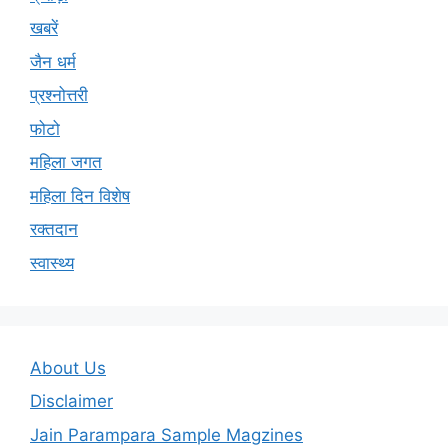
खबरें
जैन धर्म
प्रश्नोत्तरी
फोटो
महिला जगत
महिला दिन विशेष
रक्तदान
स्वास्थ्य
About Us
Disclaimer
Jain Parampara Sample Magzines