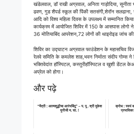
खंडेलवाल, डॉ राखी अग्रवाल, अनिता गाड़ोदिया, सुनीता
ढवण, गुड शैपर्ड स्कूल की पिंकी सतसंगी,शेरॉन सलढाना, 
आदि को विश्व महिला दिवस के उपलक्ष्य में सम्मानित किय
कार्यक्रम में आयोजित शिविर में 150 के आसपास लोगो न
36 मोतियाबिंद आपरेशन,72 लोगों की थाइरोइड जांच क
शिविर का उद्घाटन अग्रवाल फाउंडेशन के महासचिव विज
रेलवे समिति के कमलेश शाह,भवन निर्माता संदीप गोम्स न
भक्तिवेदांत हॉस्पिटल, कस्तुरीहॉस्पिटल व खुशी डेंटल क
अप्रेल को होगा।
और पढ़े
“मैत्री : आत्मशुद्धीचा आरंभबिंदू” – प. पू . श्री मुकेश
क्रोध : स्वयं
मुनीजी म. सा. !
प्रभाविका 