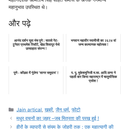
महानिदेशक अमिताभ सिंह सहित समाज के अनेक गणमान्य
महानुभाव उपस्थित थे।
और पढ़े
आनंद दर्शन युवा मंच पुणे : सातवे गेट-
भगवान महावीर स्वामीजी का २६२४ वां
टुगेदर प्रथमेश रिसॉर्ट, खेड शिवापूर येथे
जन्म कल्याणक महोत्सव !
उत्साहात संपन्न !
पुणे - कोंढवा में गूंजेगा 'सागर समुदाय' !
प. पू. मुकेशमुनिजी म.सा. आदि ठाणा ने
पहली बार किया महाराष्ट्र में चातुर्मासिक
प्रवेश !
Categories
Jain artical
,
खबरें
,
जैन धर्म
,
फोटो
मधुर वचनों का ज़हर –जब मित्रता की परख हुई !
हीरों के व्यापारी से संयम के जोहरी तक : एक महात्यागी की