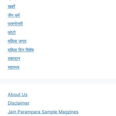
खबरें
जैन धर्म
प्रश्नोत्तरी
फोटो
महिला जगत
महिला दिन विशेष
रक्तदान
स्वास्थ्य
About Us
Disclaimer
Jain Parampara Sample Magzines