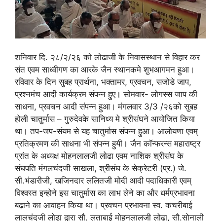
शनिवार दि. २८/२/२६ को लोढाजी के निवासस्थान से विहार कर
संत एवम साध्वीगण का आरके जैन स्थानकमे शुभआगमन हुआ।
रविवार के दिन सुबह प्रार्थना, भक्तामर, प्रवचन, सजोडे जाप,
प्रश्नमंच आदी कार्यक्रम संपन्न हुए। सोमवार- लोगस्स जाप की
साधना, प्रवचन आदी संपन्न हुआ। मंगलवार 3/3 /२६को सुबह
होली चातुर्मास – गुरुदेवके सानिध्य मे श्रीसंघने आयोजित किया
था। तप-जप-संयम से यह चातुर्मास संपन्न हुआ। आलोयणा एवम्
प्रतिक्रमण की साधना भी संपन्न हुयी। जैन कॉन्फरन्स महाराष्ट्र
प्रांत के अध्यक्ष मोहनलालजी लोढा एवम नाशिक श्रीसंघ के
संघपति मंगलचंदजी साखला, श्रीसंघ के सेक्रेटरी (प्र.) जे.
सी.भंडारीजी, खजिनदार ललितजी मोदी आदी पदाधिकारी एवम्
विश्वस्त इन्होने इस चातुर्मास का लाभ लेने का और धर्मप्रभावना
बढ़ाने का आवाहन किया था। प्रवचन प्रभावना स्व. कचरीबाई
लालचंदजी लोढा द्वारा सौ. लताबाई मोहनलालजी लोढा, सौ.सोनाली