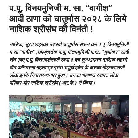
प.पू. विनयमुनिजी म. सा. “वागीश”
आदी ठाणा को चातुर्मास २०२८ के लिये
नाशिक श्रीसंघ की विनंती !
नासिक, सुरत शहरका यशस्वी चातुर्मास संपन्न कर प.पू. विनयमुनिजी
म सा “वागीश” ,उपप्रवर्तक प.पू. गौतममुनिजी म.सा. “गुणांकर” आदी
संत एवम् प.पू. विरागदर्शनाजी ठाणा ३ का शुभआगमन नाशिक शहरमे
जैन कॉन्फरन्स महाराष्ट्र प्रांत चतुर्थ झोन के अध्यक्ष मोहनलालजी
लोढा इनके निवासस्थानपर हुआ। उनका भावभरा स्वागत लोढा
परिवार और नाशिक श्रीसंघ (आर.के.) ने किया।