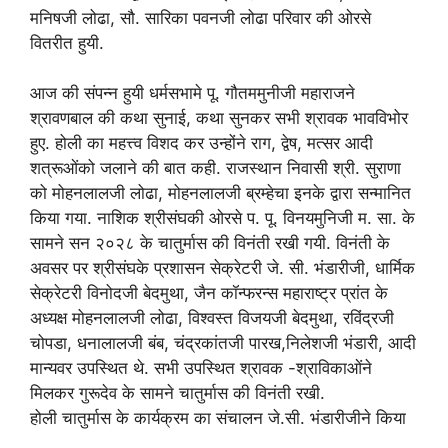
मनिषजी लोढा, सौ. सारिका पवनजी लोढा परिवार की ओरसे
वितरीत हुयी.
आज की संपन्न हुयी धर्मसभामे पू. गौतममुनीजी महाराजने
श्रावणबाल की कथा सुनाई, कथा सुनकर सभी श्रावक भावविभोर
हुए. होली का महत्त्व विशद कर उन्होंने राग, द्वेष, मत्सर आदी
शत्रूओंको जलाने की बात कही. राजस्थान निवासी श्री. सुराणा
को मोहनलालजी लोढा, मोहनलालजी ब्रम्हेचा इनके द्वारा सन्मानित
किया गया. नाशिक श्रीसंघकी ओरसे प. पू. विनयमुनिजी म. सा. के
सामने सन २०२८ के चातुर्मास की विनंती रखी गयी. विनंती के
अवसर पर श्रीसंघके प्रशासन सेक्रेटरी जे. सी. भंडारीजी, धार्मिक
सेक्रेटरी विनोदजी बेदमुथा, जैन कॉन्फरन्स महाराष्ट्र प्रांत के
अध्यक्ष मोहनलालजी लोढा, विश्वस्त विजयजी बेदमुथा, रविंद्रजी
चोपडा, धनालालजी बंब, चंद्रकांतजी पारख,निलेशजी भंडारी, आदी
मान्यवर उपस्थित थे. सभी उपस्थित श्रावक -श्राविकाओंने
मिलकर गुरूदेव के सामने चातुर्मास की विनंती रखी.
होली चातुर्मास के कार्यक्रम का संचालन जे.सी. भंडारीजीने किया