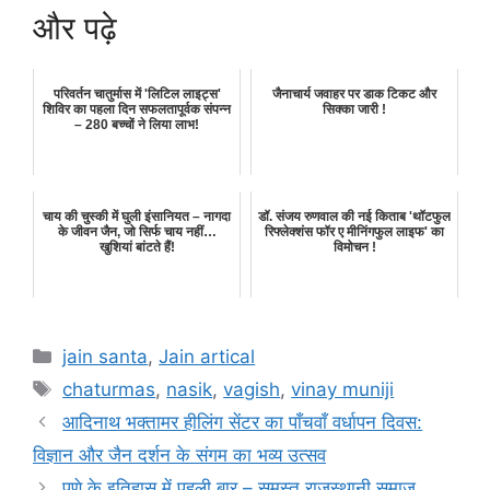
और पढ़े
परिवर्तन चातुर्मास में 'लिटिल लाइट्स'
जैनाचार्य जवाहर पर डाक टिकट और
शिविर का पहला दिन सफलतापूर्वक संपन्न
सिक्का जारी !
– 280 बच्चों ने लिया लाभ!
चाय की चुस्की में घुली इंसानियत – नागदा
डॉ. संजय रुणवाल की नई किताब 'थॉटफुल
के जीवन जैन, जो सिर्फ चाय नहीं…
रिफ्लेक्शंस फॉर ए मीनिंगफुल लाइफ' का
खुशियां बांटते हैं!
विमोचन !
Categories
jain santa
,
Jain artical
Tags
chaturmas
,
nasik
,
vagish
,
vinay muniji
आदिनाथ भक्तामर हीलिंग सेंटर का पाँचवाँ वर्धापन दिवस:
विज्ञान और जैन दर्शन के संगम का भव्य उत्सव
पुणे के इतिहास में पहली बार – समस्त राजस्थानी समाज